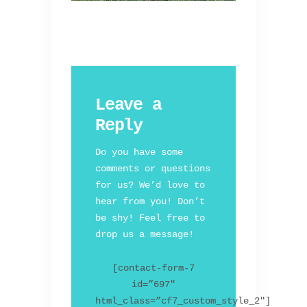
Leave a
Reply
Do you have some
comments or questions
for us? We’d love to
hear from you! Don’t
be shy! Feel free to
drop us a message!
[contact-form-7
id=”697″
html_class=”cf7_custom_style_2″]