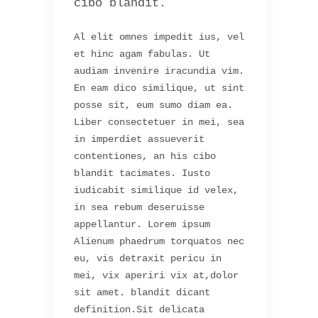
cibo blandit.
Al elit omnes impedit ius, vel
et hinc agam fabulas. Ut
audiam invenire iracundia vim.
En eam dico similique, ut sint
posse sit, eum sumo diam ea.
Liber consectetuer in mei, sea
in imperdiet assueverit
contentiones, an his cibo
blandit tacimates. Iusto
iudicabit similique id velex,
in sea rebum deseruisse
appellantur. Lorem ipsum
Alienum phaedrum torquatos nec
eu, vis detraxit pericu in
mei, vix aperiri vix at,dolor
sit amet. blandit dicant
definition.Sit delicata