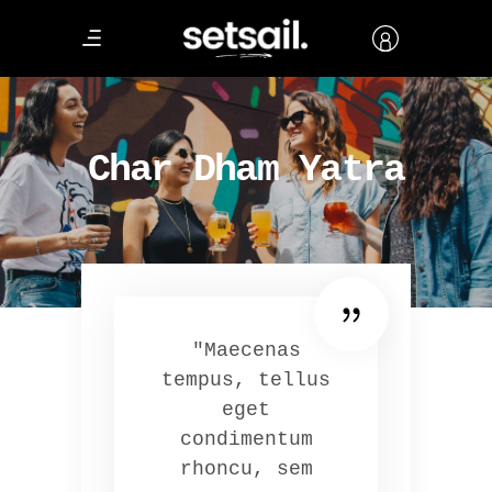
Char Dham Yatra
"Maecenas
tempus, tellus
eget
condimentum
rhoncu, sem